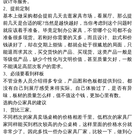
设计等服务。
2、提前定制
基本上做采购都会提前几天去逛家具市场，看展厅。那么提
前几天是合适的呢?当然是越快越好，当你考虑到这个问题时
就应该着手准备。毕竟定制办公家具，不管哪个公司都不会
准备很多现货。若刚好你需要的又多，而且设计、款式和价
钱谈好了，却在交期上烦恼，都就会处于很尴尬的局面，只
能退而求其次，买交货快的产品、买现货。这类产品一般是
等级低产品，缺少个性化与文明价值，甚至质量欠好，一般
不能满足高层次客户的需求。
3、必须要看到样板
不管业务人员介绍得多专业，产品图和色板都提供到位。都
没有自己到展厅感受来得实际。自己体验过了，是否有异
味，板材的质量怎么样，值不值这个钱，更加心里有数。
选购办公家具的建议
1、货比三家。
不同档次的家具卖场桌椅的价格相差千里。低档次的家具厂
家同样能买到档次较高的办公桌椅，这样里面的价格水分就
非常少了。因此多找一些办公家具厂家，比较一下，做到心